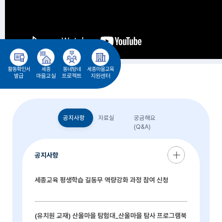
활동확인서
세종
동네방네
세종마을교육
발급
마을교실
프로젝트
지원센터
공지사항
자료실
궁금해요
(Q&A)
공지사항
세종교육 평생학습 길동무 역량강화 과정 참여 신청
(유치원 교재) 산울마을 탐험대_산울마을 탐사 프로그램북