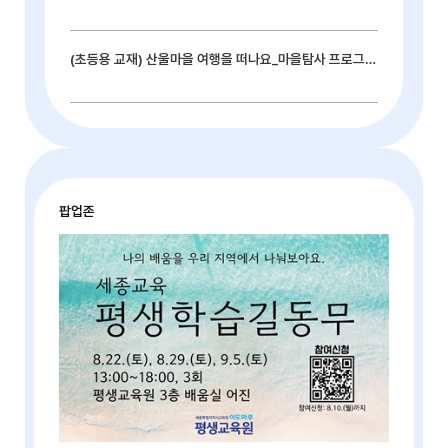
(초등용 교재) 산울마을 여행을 떠나요_마을탐사 프로그램북
팝업존