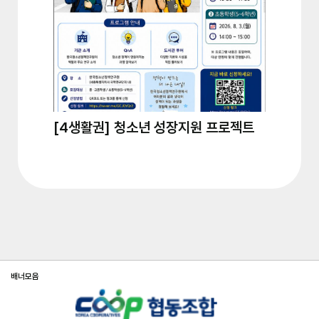
[4생활권] 청소년 성장지원 프로젝트
[2생활권
구와 함...
배너모음