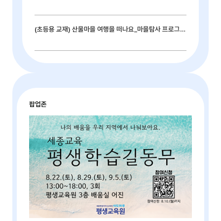
(초등용 교재) 산울마을 여행을 떠나요_마을탐사 프로그램북
팝업존