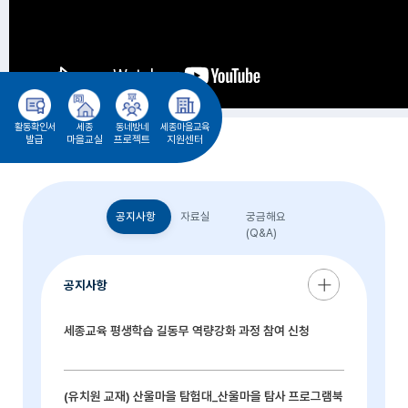
활동확인서
세종
동네방네
세종마을교육
발급
마을교실
프로젝트
지원센터
공지사항
자료실
궁금해요
(Q&A)
공지사항
세종교육 평생학습 길동무 역량강화 과정 참여 신청
(유치원 교재) 산울마을 탐험대_산울마을 탐사 프로그램북