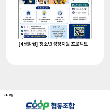
[4생활권] 청소년 성장지원 프로젝트
[2생활권
구와 함...
배너모음