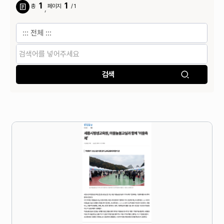
1
1
총
페이지
/ 1
,